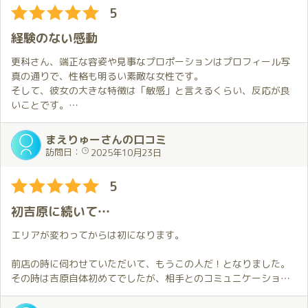
5
経験のない感動
更科さん、端正な容姿や見事なプロポーションはプロフィール写
真の通りで、性格も明るい素敵な女性です。
そして、彼女の大きな特徴は「敏感」と言えるくらい、反応が良
いことです。
私の拙い愛撫で波立つと、すぐさま大きなうねりに包まれます。
まえりゅーさんの口コミ
こちらが圧倒されるくらいの反応のあと、何度も繰り返し大波に
訪問日：
2025年10月23日
襲われて、高みに登ってゆきます。体制を変えてもうねりは続
き、私を強く引き寄せながら言葉にならない声を発して、また上
5
り詰めてゆくのです。もちろん、その後の攻守ところを変えたテ
クも一級品です。
初吉原に続いて…
経験したことのない充足感と高揚感に満たされたひと時でした。
エリアが変わってからは初になります。
老境に入っても、こんな出会いがあるのだと感動しています。
前店の時に伺わせていただいて、もうこの人だ！となりました。
その時は吉原自体初めてでしたが、相手とのコミュニケーション
や癒しを大切にされている方なので、すごく居心地が良いのが最
高です。