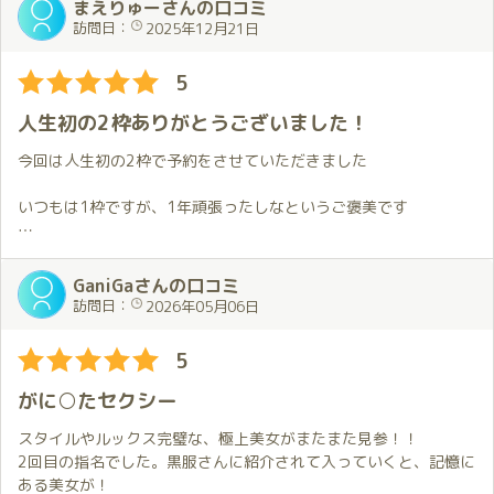
まえりゅーさんの口コミ
訪問日：
2025年12月21日
という訳で吉原童貞に続いて、川崎童貞も更科さんで卒業しまし
た。多分更科さんがいなければ琥珀さんには行ってなかったか
5
も…笑
人生初の2枠ありがとうございました！
最終枠で川崎駅から送迎でしたが、意外と近くてビックリしまし
た。
今回は人生初の2枠で予約をさせていただきました
廊下突き当たりを右に曲がったら、更科さんが待ってくれていま
いつもは1枠ですが、1年頑張ったしなというご褒美です
した。
部屋のゴージャスさと広さに圧倒されつつ、近況報告と競馬の予
コスプレで競泳水着をお願いしました(前回頼むのを忘れていたの
想の話で会話が弾みます。
で、今回はちゃんとお願いしました)
GaniGaさんの口コミ
前回訪れた際、更科さんの予報で宝塚記念勝たせてもらったの
訪問日：
2026年05月06日
で、そのお礼をお渡ししました。
送迎してもらい、いざ対面するとワンピース越しに競泳水着がち
らっと…興奮が止まりません
5
プレイに関しては、更科さんの最高なところは、感度の良さと相
手のしたい事を間違えないところです。
2ヶ月ぶりの来訪に加えて、2枠なので最初から余裕を持って楽し
がに○たセクシー
む事ができました
◯スが好きなので、最初はほぼずっと◯ス笑
スタイルやルックス完璧な、極上美女がまたまた見参！！
その後、お互い触りっこしつつ、感度の良さから更科さんが敏感
熱い抱擁からの濃厚なキス
2回目の指名でした。黒服さんに紹介されて入っていくと、記憶に
に感じる姿は、さらに興奮を高めてくれます。その流れでそのま
鏡に競泳水着が映りながらのキスはエロすぎましたね…
ある美女が！