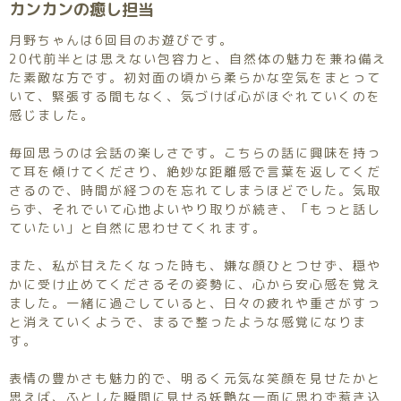
カンカンの癒し担当
月野ちゃんは6回目のお遊びです。
20代前半とは思えない包容力と、自然体の魅力を兼ね備え
た素敵な方です。初対面の頃から柔らかな空気をまとって
いて、緊張する間もなく、気づけば心がほぐれていくのを
感じました。
毎回思うのは会話の楽しさです。こちらの話に興味を持っ
て耳を傾けてくださり、絶妙な距離感で言葉を返してくだ
さるので、時間が経つのを忘れてしまうほどでした。気取
らず、それでいて心地よいやり取りが続き、「もっと話し
ていたい」と自然に思わせてくれます。
また、私が甘えたくなった時も、嫌な顔ひとつせず、穏や
かに受け止めてくださるその姿勢に、心から安心感を覚え
ました。一緒に過ごしていると、日々の疲れや重さがすっ
と消えていくようで、まるで整ったような感覚になりま
す。
表情の豊かさも魅力的で、明るく元気な笑顔を見せたかと
思えば、ふとした瞬間に見せる妖艶な一面に思わず惹き込