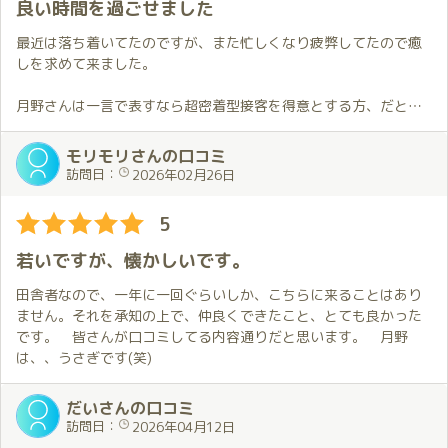
良い時間を過ごせました
まだ経験は浅いかもしれませんが、それを全く感じさせないほど
丁寧であり、
最近は落ち着いてたのですが、また忙しくなり疲弊してたので癒
終始安心して身を委ねました(˘ω˘)
しを求めて来ました。
これから色々なスキルを身に付けていくことを考えると、人気も
増えると思いました。
月野さんは一言で表すなら超密着型接客を得意とする方、だと思
います。常に手とかどこかしらが触れていた気がします。やはり
初々しさを感じますが、それはお客様を楽しませたい、気持ち良
人に触れると安心感というかリラックス感が得られるので心地よ
モリモリさんの口コミ
く過ごしてもらいたいという気持ちの表れだと思います。
かったです。
訪問日：
2026年02月26日
その姿勢に対し、恥ずかしながら思いっきり甘えてしまい、疲れ
が吹っ飛びました。
ブログなども色々更新されてて、アクティブな方という印象も強
5
イチャイチャしたい時、甘えたい時は月野ちゃん一択になりまし
いので話題に困ることはないと思います。自分の場合は旅行関連
た。
の話が多いのですが、そこはマッチしてたかなと思います。
若いですが、懐かしいです。
またよろしくお願いします🙇🏻
初めての方でも間違いなく満足できる時間を過ごせると思うので
田舎者なので、一年に一回ぐらいしか、こちらに来ることはあり
ぜひ。
ません。それを承知の上で、仲良くできたこと、とても良かった
です。 皆さんが口コミしてる内容通りだと思います。 月野
は、、うさぎです(笑)
だいさんの口コミ
訪問日：
2026年04月12日