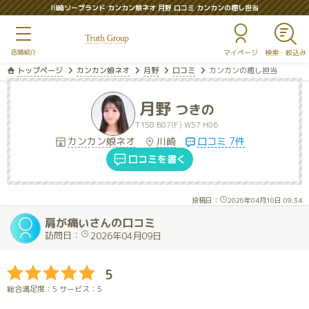
川崎ソープランド カンカン娘ネオ 月野 口コミ カンカンの癒し担当
マイページ
トップページ
カンカン娘ネオ
月野
口コミ
カンカンの癒し担当
月野
つきの
T158 B87(F) W57 H86
カンカン娘ネオ
川崎
口コミ 7件
口コミを書く
投稿日：
2026年04月10日 09:34
肩が痛いさんの口コミ
訪問日：
2026年04月09日
5
総合満足度：5 サービス：5