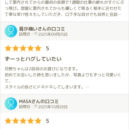
月野さんのテクニック向上のために会ってみて下さい。
して案内されてからの最初の笑顔で1週間の仕事の疲れがすぐにぶ
っ飛び。部屋に案内されてからも優しくて明るく相手に合わせた
丁寧な受け答えもしていただき、口下手な自分でも自然と会話が
はずみます。衣服を脱いだ後の彼女も大きな胸、くびれた腰、張
りのあるお尻にすぐに自分の興奮度もMAX😵になり強く抱きしめ
肩が痛いさんの口コミ
てしまいました。プレイ中にも時おり目が合うと優しい視線を投
訪問日：
2025年09月05日
げかけてくれて、こちらも年がいも無く頬を赤らめてしまいま
す。あっという間に夢のような時間がすぎて見送りの際に見せた
5
優しい笑顔と声かけに、早くも次の予約日を検討してしまいまし
た。入店からまだまもないと言う事で、今はこのお仕事に全力投
ずーっとハグしていたい
球なのが見て感じとれます。まだ若いのに人に対して細かい気遣
いもしっかり出来る女性で、私もしばらくは月野さんといる間の
月野ちゃんは2回目のお遊びになります。
居心地を求めて、このお店にお世話になりたいと思います。私自
初めてお会いした時も思いましたが、写真よりもずっと可愛いく
身ここのお店の空気感と、スタッフの方のあたりの柔らかい接客
て、
が大変気にいっており、これからも宜しくお願いたします。
スタイルの良さにドキドキしてしまいます。
人見知りな私ですが、月野ちゃんとの会話は楽しく、すぐに打ち
解ける事が出来ました。
MASAさんの口コミ
ブログの雰囲気そのままであり、飾らない面白さに惹かれました
訪問日：
2025年10月26日
🤣
(女の子目線のお話や鋭い指摘もあり、勉強になる事もありました
5
🤣)