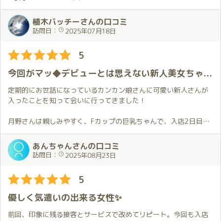
植木バッチーさんの口コミ
訪問日：
2025年07月18日
5
今回がマッ◆デビューとは思えない新人美女ちゃんに出会いました💕
定期的にお世話になっているカンカン娘さんに可愛い新人さんが
入ったことを知って会いに行ってきました！
月野さんは親しみやすく、Fカップの巨乳ちゃんで、入店2日目と
は思えない安心感？があって、終始メロメロです❤️💕
話好きな一面もあるようで、とても盛り上がりました🥰
あんちゃんさんの口コミ
訪問日：
2025年08月23日
本人いわく今回がマッ◆デビューだったらしいですが、めちゃく
ちゃ楽しかったですし、
5
2日目でこのレベルなら、ゆくゆくはマッ◆職人になること間違い
なし！？
優しく気遣いの出来る女性✨
マッ◆好きな諸先輩方！
前回、印象に残る接客とサービスで改めてリピート。今回も入店