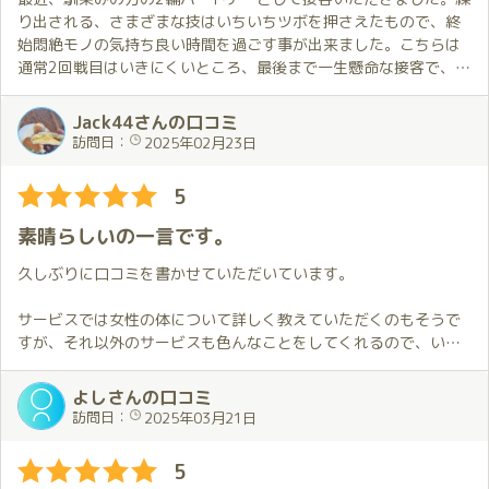
り出される、さまざまな技はいちいちツボを押さえたもので、終
始悶絶モノの気持ち良い時間を過ごす事が出来ました。こちらは
通常2回戦目はいきにくいところ、最後まで一生懸命な接客で、到
達した時には何かを成し遂げた様な感動すら覚えました。忘れら
れない体験をさせてもらい大満足でした。
Jack44さんの口コミ
訪問日：
2025年02月23日
5
素晴らしいの一言です。
久しぶりに口コミを書かせていただいています。
サービスでは女性の体について詳しく教えていただくのもそうで
すが、それ以外のサービスも色んなことをしてくれるので、いつ
も新鮮な気持ちで遊ぶことが出来ます。
特にあまり人に言うのが恥ずかしいこともしてくれるので嬉しい
よしさんの口コミ
です。
訪問日：
2025年03月21日
色んな雑学や業界の色んなお話をしてくれるのもとても楽しいで
5
す。