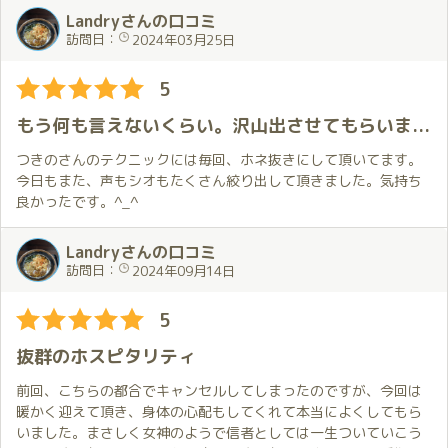
が、いろんな話題を話して頂いて飽きが来ません笑 いつも興味
Landryさんの口コミ
深く聞かせてもらってます。
訪問日：
2024年03月25日
また遊びに行かせていただきます。
5
もう何も言えないくらい。沢山出させてもらいました。満足です。
つきのさんのテクニックには毎回、ホネ抜きにして頂いてます。
今日もまた、声もシオもたくさん絞り出して頂きました。気持ち
良かったです。^_^
Landryさんの口コミ
訪問日：
2024年09月14日
5
抜群のホスピタリティ
前回、こちらの都合でキャンセルしてしまったのですが、今回は
暖かく迎えて頂き、身体の心配もしてくれて本当によくしてもら
いました。まさしく女神のようで信者としては一生ついていこう