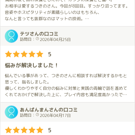
お相手は愛するつきのさん。今回が8回目。すっかり沼ってます。
容姿やホスピタリティが素晴らしいのはもちろん、
なんと言っても抜群なのはマットの技術。
この一瞬のために通っていると言っても過言ではありません。
まさに「マットのファンタジスタ」！
テツさんの口コミ
この快感が得られるのなら、他の全ての女と縁を切ってもイイ！
訪問日：
2026年04月25日
なんてね。
5
悩みが解決しました！
悩んでいる事があって、つきのさんに相談すれば解決するかもと
思って、指名しました。
優しくわかりやすく自分の悩みに対策と実践の両輪で話を進めて
くれておかげで解決した上に、プレイ内容も満足度高かったで
す。
また指名させていただきます。
あんぱんまんさんの口コミ
スタッフの方も親切に対応していただき、ありがとうございまし
訪問日：
2026年04月17日
た！
5