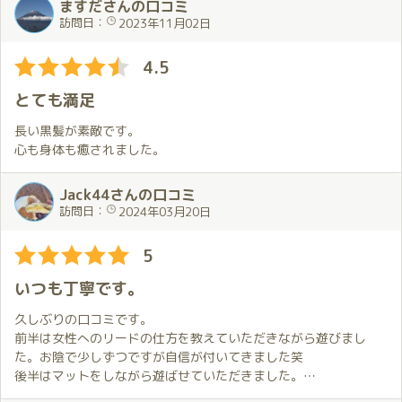
ますださんの口コミ
えて頂き嬉しかったです。アドバイスも貰ったので、次回までに
訪問日：
2023年11月02日
少しでも調子を戻していきたいと思います。
4.5
とても満足
長い黒髪が素敵です。
心も身体も癒されました。
Jack44さんの口コミ
訪問日：
2024年03月20日
5
いつも丁寧です。
久しぶりの口コミです。
前半は女性へのリードの仕方を教えていただきながら遊びまし
た。お陰で少しずつですが自信が付いてきました笑
後半はマットをしながら遊ばせていただきました。
その中で、つきのさんからいろんなお話を聞かせていただきます