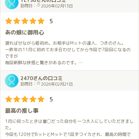
TETSUさんの口コミ
います（笑）助けて（笑）
訪問日：
2026年02月13日
5
あの娘に御用心
遅ればせながら姫初め。お相手はMットの達人、つきのさん。
一昨年の11月に初めてお手合わせしてから今回で7回目になるの
ですが
毎回新鮮な快感と驚きがあるのです。
凄技テクニックに沼ってしまって抜け出せない。
持参したコスチュームを快く身に付けてくれて興奮はMAXに。
2470さんの口コミ
こちらのたわいの無い話にも楽しそうに笑ってくれる。
訪問日：
2026年02月21日
まさに夢心地なあっという間の120分。
帰り際にはバレンタインデーも近いとあって、チョコをプレゼン
5
トしてもらいました！
この歳になってこんな道楽とで逢えるなんて。
最高の推し事
人生の第4コーナーに彩りを添えてくれています。ありがとう！
帰りの車の中で頭の中に大滝詠一の「あの娘に御用心」がループ
1月に伺ったときは童◯だった自分を一つ大人にしていただきまし
しているのでした！
た。
今回も120分でBットとMットで1回ずつイカされ、最高の時間で