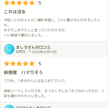
5
これは沼る
今回ことのさんとの二輪を所望し、2人に癒されに行きましたと
さ。
めでたしめでたしと思っていたのですが、
いい意味で裏切らました。
二人の息の合った技の応酬で癒されるどころかずっと快楽の海に
投げ出されてしまいましたとさ。
ましろさんの口コミ
つきのさんは色気があり、サービスも技も一級。周囲に気を配る
訪問日：
2026年02月14日
とても余裕を感じる女性でした。
これは当分沼ってしまいそうです！
5
またお願いしますっ！
新感覚 ハマりそう
120分。つきのさんとははじめてでした。
終始リードしていただき、まったくそんなつもりなかったのに、2
回も噴かされちゃいました。
ハマったら戻れなくなりそうな新体験でしたが、また行こうと思