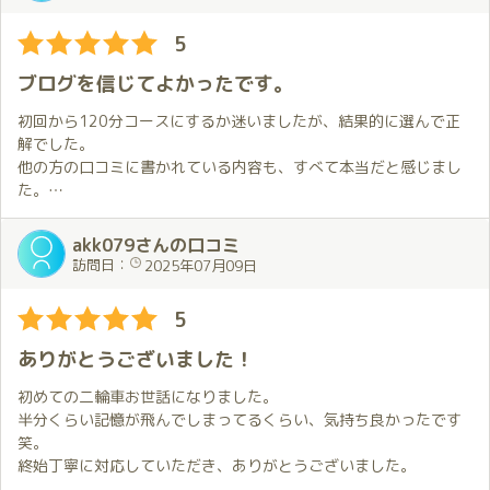
5
ブログを信じてよかったです。
初回から120分コースにするか迷いましたが、結果的に選んで正
解でした。
他の方の口コミに書かれている内容も、すべて本当だと感じまし
た。
サービスはもちろん素晴らしく、さらに知識も豊富で、会話がと
ても面白いです。アドバイスも的確でありがたかったです。
akk079さんの口コミ
つきのさんのブログには、どんなタイプの方に合うかが書かれて
訪問日：
2025年07月09日
いるので、自分のニーズと合いそうであれば、ぜひ一度試してみ
ることをおすすめします。
5
ありがとうございました！
初めての二輪車お世話になりました。
半分くらい記憶が飛んでしまってるくらい、気持ち良かったです
笑。
終始丁寧に対応していただき、ありがとうございました。