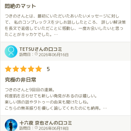
悶絶のマット
つきのさんとは、最初にいただいたあいたいメッセージに対し
て、 私のコンプレックスを少しお話ししたところ、 詳しい解決策
を長文で返信していただことに感動し、一度お会いしたいと思っ
たことがキッカケでした。
つきのさんにお会いするためには、 まずブログを熟読し、ブログ
TETSUさんの口コミ
に掲載されている条件をクリアしなければなりません。
訪問日：
2026年06月16日
それには、多少の時間はかかりましたが、ようやく予約を無事に
完了できたと思いきや、会うまでに更なる試練が待ち構えていま
5
した笑
究極の非日常
予約決定メールには、お会いするまでの過ごし方やお店に到着し
てからのことについてのご指示をいただき、思わず笑いが込み上
つきのさんと9回目の逢瀬。
げてきたものです。
何度肌を合わせても新しい発見があるのは嬉しい。
楽しい旅の話やタトゥーの由来も聞けたしね。
それほどまでに、顧客に満足していただけるよう心を尽くす姿勢
こちらの無茶振りを優しく諭してくれたのにも納得。
に、感銘を受け、約束を守り、そしてつきのさんにご対面❗️
長く生きてきて、拙い人生経験の中でもマットプレイは究極の非
日常だと思う。
十六夜 京也さんの口コミ
つきのルームでは、悶絶マットで骨抜きにされ、五感全てを刺激
発明してくれた方に感謝。
訪問日：
2026年06月18日