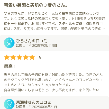
可愛い笑顔と美肌のつきのさん。
つきのさんは、いつも明るく、元気で接客態度は素晴らしいで
す。とくに笑った時の笑顔はとても可愛い。(仕事もきっちり)美容
にも一生懸命で、お肌はすべすべ、スタイルも抜群！時間ある月
には、2度、３度会いに行ってます。可愛い笑顔と美肌のつきのさ
ん、お勧めです！！
ひろさんの口コミ
訪問日：
2025年05月15日
5
最高！
当日の急な二輪の予約にも快く対応いただきました。つきのさん
のテクニックだけでも凄いのに、さくらさんとのコンビネーショ
ンも合わさり、めちゃくちゃ良かったです。
変な扉が開いてしまいそうで、少し不安ですが、また伺いたい思
います！
東海林さんの口コミ
訪問日：
2025年06月21日