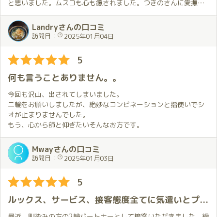
と思いました。ムスコも心も癒されました。つきのさんに愛撫し
て頂くと元気が出て、ホント。頑張っていこうと思えます。出逢
えたことが自分にとっても大切な経験です。また、遊ばせて頂き
Landryさんの口コミ
ますね。^_^
訪問日：
2025年01月04日
5
何も言うことありません。。
今回も沢山、出されてしまいました。
二輪をお願いしましたが、絶妙なコンビネーションと指使いでシ
オが止まりませんでした。
もう、心から師と仰ぎたいそんなお方です。
Mwayさんの口コミ
訪問日：
2025年01月03日
5
ルックス、サービス、接客態度全てに気遣いとプロ意識を感じる、さすがはランカーと感服
最近、馴染みの方の2輪パートナーとして接客いただきました。繰