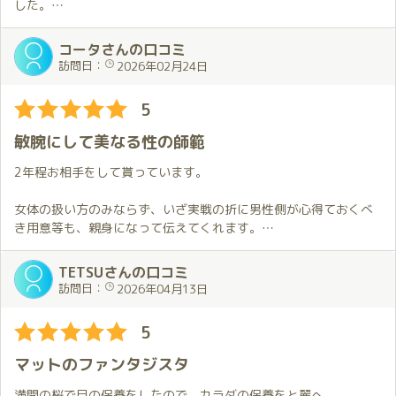
した。
最後にお土産までいただきました。
前回に引き続き最高の時間をありがとうございました。
コータさんの口コミ
訪問日：
2026年02月24日
5
敏腕にして美なる性の師範
2年程お相手をして貰っています。
女体の扱い方のみならず、いざ実戦の折に男性側が心得ておくべ
き用意等も、親身になって伝えてくれます。
つきのさんご本人も自身のケアに怠りなく、まさにプロフェッシ
ョナル。抜群の容姿と習熟した手練、そして多岐に渡る会話の引
TETSUさんの口コミ
き出し。あっという間に時間が過ぎること間違いなし。
訪問日：
2026年04月13日
会う度に新しい知見と快感を齎してくれるので、向上心溢れる紳
士諸兄は是非。
5
自称つきのさん一番弟子より。
マットのファンタジスタ
満開の桜で目の保養をしたので、カラダの保養をと麗へ。