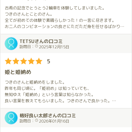
古希の記念でとうとう2輪車を体験してしまいました。
つきのさんとことのさん。
全てが初めての体験で素晴らしかった！の一言に尽きます。
お二人のコンビネーションの良さにただただ身を任せるばかり。
しっかり焼き付けておこうと目を開こうとしても、あまりの快感
に瞑ってしまう。
TETSUさんの口コミ
本当に夢のような120分でした。あれが夢なら覚めたくはない。
訪問日：
2025年12月15日
この歳で二回もいけるなんて！
この快感を得られるのならば、身上潰してもいいかも。
5
姫と姫納め
つきのさんと姫納めをしました。
昨年も同じ頃に。「姫初め」は知っていても、
無知ゆえ「姫納め」という言葉は知らなかった。
良い言葉を教えてもらいました。つきのさんで良かった。
言葉だけでなくプレイも最高級。
今年は4回お相手してもらったのだけれど、
格好良い太郎さんの口コミ
毎回新鮮な体験と快感がありました。
訪問日：
2026年01月16日
この歳になってこんな道楽に巡り合えるなんて。感謝感激。
来年は何度感激できるだろう。