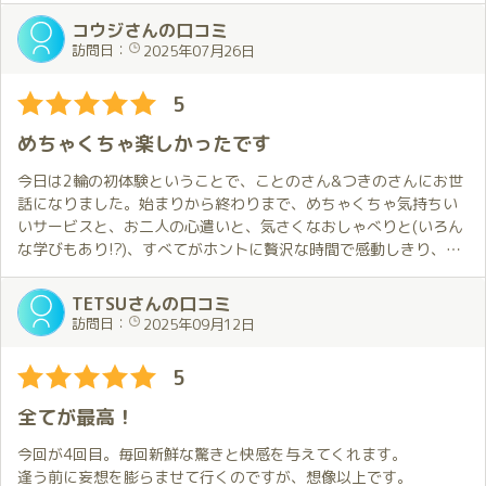
コウジさんの口コミ
訪問日：
2025年07月26日
5
めちゃくちゃ楽しかったです
今日は2輪の初体験ということで、ことのさん&つきのさんにお世
話になりました。始まりから終わりまで、めちゃくちゃ気持ちい
いサービスと、お二人の心遣いと、気さくなおしゃべりと(いろん
な学びもあり!?)、すべてがホントに贅沢な時間で感動しきり、も
う最高でした!
つきのさんは会った瞬間からホント色っぽくて、プレイ中にはた
TETSUさんの口コミ
くさん耳もとでエッチなことをささやいてくれ、ずっと体がプル
訪問日：
2025年09月12日
プルと震えるほどに興奮しきりでした!それだけではなくて、女の
子と気持ちよくなる方法もたくさん教えてくれて開眼でした。今
5
日の出会いにめちゃくちゃ感謝でした(^-^)v
まだまだ未熟者でいろんなことを教えてほしいので、また次にお
全てが最高！
会いできるときを楽しみにしています!!
今回が4回目。毎回新鮮な驚きと快感を与えてくれます。
逢う前に妄想を膨らませて行くのですが、想像以上です。