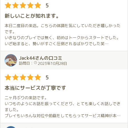
5
新しいことが知れます。
本日二度目の来店。こちらの体調を気にしていただき嬉しかった
です。
いきなりのプレイでは無く、初めはトークからスタートでした。
いざ始まると、勢いがすごく圧倒されるばかりでした笑
色んなプレイをして頂けるので、たくさんのことを体験出来まし
た。また、タイミングが合えば遊びに行きたいです！
Jack44さんの口コミ
訪問日：
2023年10月28日
5
本当にサービスが丁寧です
二ヶ月ぶりの来訪です。
いつものようにお話を振ってくださり、とても楽しくお話しでき
ました。
プレイもいろんな対位や前戯をしてもらってサービス精神が本当
に素晴らしいと思いました。
また、今回体の不調を気付いてくださり、色々と原因を一緒に考