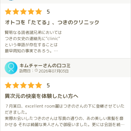
され…制限時間ピッタリにノックダウン⤴︎
そしてマットのファンタジスタ、つきのさんに出逢えたことにも
大感謝したい。
5
つきのワールドは、まだまだ奥が深い事を伝えられて…
人生の第4コーナーでこんな出逢いがあるなんて。
Mの世界を垣間見た気がし、口コミ通りのお姫様でした♪
さて次回は10回目。どんな非日常を見せてくれるのだろう？
オトコを「たてる」、つきのクリニック
賢明なる読者諸兄弟においては
つきの女史の連絡先に”clinic”
という単語が存在することは
最早周知の事実であろう。
キムチャーさんの口コミ
“clinic”とは
訪問日：
2026年07月03日
(病院・医科大学の付属)診療所,
5
個人病院,クリニック,(病院内の)科,
相談所,(ある特別の目的で設けられた)
異次元の快楽を体験したい方へ
矯正所,(医学の)臨床講義(のクラス),
(医学以外の)実地講座,セミナー
７月某日、excellent room麗はつきのさんの下に登楼させていた
だきました。
weblio英和和英辞書 より
実際お会いしたつきのさんは写真の通りの、あの美しい黒髪を靡
かせる それは綺麗な美人さんで御座いました。更には会話を続け
るうちに、今度はその内面の可愛らしさに惹かれていく事になり