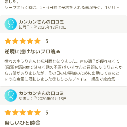
心もトロッとろになっちゃいます
ました。
(李華ちゃんは別途口コミを参照してください)
ソープに行く時は、2〜3日前に予約を入れる事が多く、1か月以
上も前から予約を入れることは初めてでした。
爆NEWコンビの２りんによる施術ですが・・・
それくらいあの赤いチャイナバニーは、衝撃的でした。
カンカンさんの口コミ
なんと言っても
それからは、ブログやXで毎日欠かさずチェックしてしまうくら
訪問日：
2025年12月10日
ＨとＩカップによる・・おＰ１ビンタです
い、優李さんのことが頭から離れませんでした。
景観が違います！
前夜に体調不良によるキャンセルの連絡が来た時は、とても心配
5
したけど、別の日にも姫予約を入れておいてよかったです。
過去にも巨NEWおＰ１ビンタをされたことはありますが・・・
当日は元気な姿で会え、チャイナバニーも特別に用意してくれた
逆境に挫けないプロ魂🔥
この２人は別格です
ので、感動しました。
とにかく自分の顔が谷間にすっぽり埋まります
当日のプレイも気持ち良く、身も心もトロトロになってしまいま
憧れのゆうりさんと初対面となりました。声の調子が優れなくて
した。また、綺麗で芸術のような身体をずっと見てしまいまし
(風邪や感染症ではなく喉の不調)すいませんと冒頭にゆうりさんか
ビンタによる施術で
た。
らお話がありましたが、その日のお客様のために出勤してきたと
過去の記憶が書き換え・・
今日は初対面だったので緊張したけど、次回はたくさんイチャイ
いう心意気に感動しました🥺もちろんプ⚪︎イは一級品で終始気持
おＰ１ビンタからのパフパフは亀仙人の幸せな気持ちになれます
チャして、もう少し距離を縮めたいと思いました。
ち良くしていただき、思わず声が漏れてしまうほどでした！笑顔
が素敵で一生懸命気持ち良くしようとしてくれている感じが伝わ
カンカンさんの口コミ
生涯、忘れることはないでしょう！
ってきました！お話も色々楽しくしてもらいました！また伺いた
訪問日：
2026年01月13日
いです！
銀色の浮き輪の上でも
5
２人の愛くるしい笑顔とやわらかいおＰ１と施術で
終始、遮断機が上がりっぱなしでカラダが休まりませんでした。
楽しいひと時😊