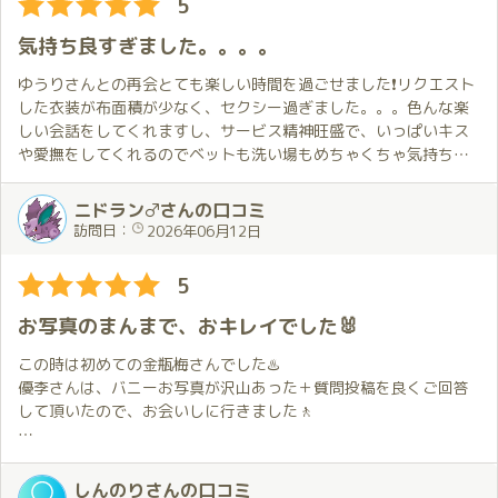
5
気持ち良すぎました。。。。
ゆうりさんとの再会とても楽しい時間を過ごせました❗️リクエスト
した衣装が布面積が少なく、セクシー過ぎました。。。色んな楽
しい会話をしてくれますし、サービス精神旺盛で、いっぱいキス
や愛撫をしてくれるのでベットも洗い場もめちゃくちゃ気持ちい
いです🥴また私にも愛撫する機会を与えてくださるので、攻めも
受けも出来て大満足です💕またお会いに伺いたいです💕
ニドラン♂さんの口コミ
訪問日：
2026年06月12日
5
お写真のまんまで、おキレイでした🐰
この時は初めての金瓶梅さんでした♨️
優李さんは、バニーお写真が沢山あった＋質問投稿を良くご回答
して頂いたので、お会いしに行きました🚶
お会いした時は、写真からそのまま具現化してきた？という美人
さんの印象です✨
しんのりさんの口コミ