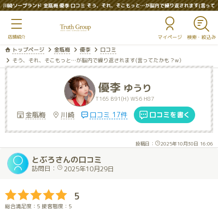
川崎ソープランド 金瓶梅 優李 口コミ そう、それ、そこもっと…が脳内で繰り返されます(言って
たかも？w）
マイページ
トップページ
金瓶梅
優李
口コミ
そう、それ、そこもっと…が脳内で繰り返されます(言ってたかも？w）
優李
ゆうり
T165 B91(H) W56 H87
金瓶梅
川崎
口コミ 17件
口コミを書く
投稿日：
2025年10月30日 16:06
とぶろさんの口コミ
訪問日：
2025年10月29日
5
総合満足度：5 接客態度：5