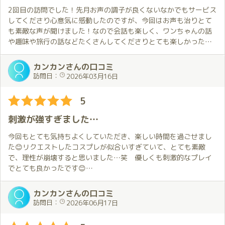
2回目の訪問でした！先月お声の調子が良くないなかでもサービス
帰りの送迎車の中で下半身が軽い軽い⁽⁽٩(◍˃ᗜ˂◍)۶⁾⁾
してくださり心意気に感動したのですが、今回はお声も治りとて
も素敵な声が聞けました！なので会話も楽しく、ワンちゃんの話
や趣味や旅行の話などたくさんしてくださりとても楽しかったで
す♪プレイもとても気持ち良くしてくださりました！スタッフの方
の対応も丁寧でした！
カンカンさんの口コミ
訪問日：
2026年03月16日
5
刺激が強すぎました…
今回もとても気持ちよくしていただき、楽しい時間を過ごせまし
た😊リクエストしたコスプレが似合いすぎていて、とても素敵
で、理性が崩壊すると思いました…笑 優しくも刺激的なプレイ
でとても良かったです😊
会話も色々お話できて楽しかったです☺️
また伺いたいです‼️
カンカンさんの口コミ
訪問日：
2026年06月17日