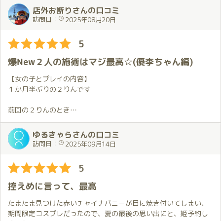
店外お断りさんの口コミ
その時は優李ちゃんを…！
当日は、お店の作りや待合室での同士の数にビビリながら呼び出
訪問日：
2025年08月20日
もしくは優李ちゃん&来歌ちゃんのにりんもオススメですよー
され、階段の上でにこやかに待つ優李さんに、思わず座礼しそう
になりました。お部屋に案内されてからも、その広さに素直に驚
5
きのコメントを発しながらも、魅力的な優李さんの全身、特に7-
8月限定コスプレからのぞく谷間についつい目が…
爆New２人の施術はマジ最高☆(優李ちゃん編)
二人の時間は、ほんとに優しく溶かされていくようで、優李さん
のその柔らかいカラダとリードで、全身くまなく気持ちよくされ
【女の子とプレイの内容】
てしまいました。｢感じやすいので楽しい｣と言っていただけまし
１か月半ぶりの２りんです
たが、｢いえいえ、優李さんが開発(発見)されてましたが｣が正直な
感想です。快感に身を委ねている時間以外の会話もとても楽し
前回の２りんのとき
く、中身の濃い110分でした。
遊んでもらったパートナーの優李ちゃんと
同じくらいおＰ１の大きい李華ちゃんと遊びました
ゆるきゃらさんの口コミ
訪問日：
2025年09月14日
もちろん予約は
お姫様が喜ぶ事前姫予約しました・・
5
前回の口コミでも書きましたが
控えめに言って、最高
優李ちゃんは逆パネマジで、
吸い込まれそうな目とおＰ１がヤバいです
たまたま見つけた赤いチャイナバニーが目に焼き付いてしまい、
接客中も距離感ゼロな応対に
期間限定コスプレだったので、夏の最後の思い出にと、姫予約し