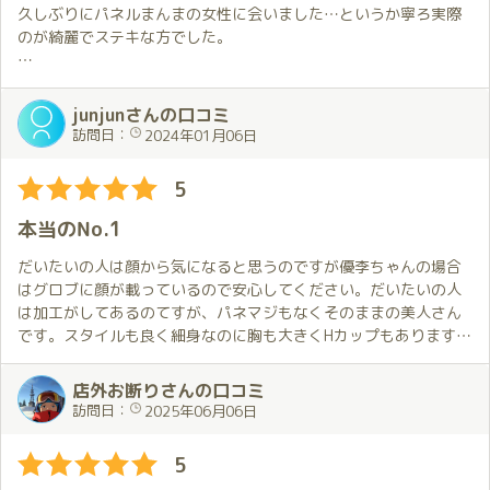
久しぶりにパネルまんまの女性に会いました…というか寧ろ実際
のが綺麗でステキな方でした。
トークも軽やかで面白く、話すのが好きな自分にはサービス含め
理想的でした！
junjunさんの口コミ
そのサービスも時間をいっぱいに使った丁寧かつしっかりとした
訪問日：
2024年01月06日
もので、優李さんのホスピタリティの高さに感動です。
(ここまでされたら次も来るしかないじゃん！というくらい素晴ら
5
しい時間でした)
本当のNo.1
また是非お会いさせてください！
だいたいの人は顔から気になると思うのですが優李ちゃんの場合
はグロブに顔が載っているので安心してください。だいたいの人
は加工がしてあるのてすが、パネマジもなくそのままの美人さん
です。スタイルも良く細身なのに胸も大きくHカップもあります。
下もパ○パ○でピンクでとても綺麗です。それだけでも入る価値
があるのですが優李ちゃんの場合はサービスもレベルが高く、と
店外お断りさんの口コミ
くにフェ○が上手で時間も他の人よりも丁寧に長くしてくれるの
訪問日：
2025年06月06日
で、そこで暴発しないでくださいね。お話しも上手で好きなよう
で楽しく、そして気持ちいい時間があっという間に過ぎてしまい
5
ますよ。お店の本当のNo.1は彼女だ、と僕は思っています。