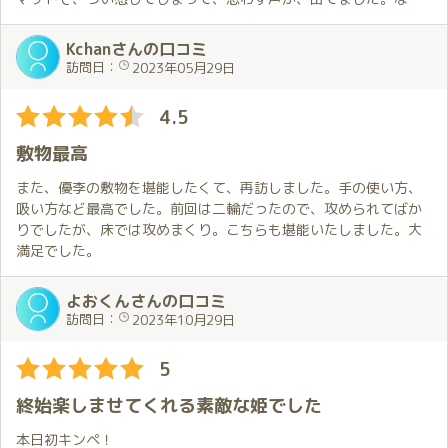
なか緊張して、逝けなかったけど、気持ち良かったです。是非ま
た指名して遊んで、見たいと思いました💦
Kchanさんの口コミ
肌はツルツルで綺麗✿ﾟ❀.(*´▽`*)❀.ﾟ✿
訪問日：
2023年05月29日
4.5
敷物最高
また、優李の敷物を堪能したくて、再訪しました。手の使い方、
吸い方など最高でした。前回は二輪だったので、攻められてばか
りでしたが、床では攻めまくり。こちらも堪能いたしました。大
満足でした。
よおくんさんの口コミ
訪問日：
2023年10月29日
5
終始楽しませてくれる素敵な姫でした
本日初キンペ！