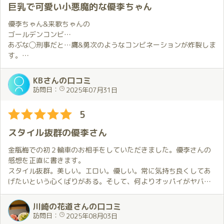
巨乳で可愛い小悪魔的な優李ちゃん
優李ちゃん&来歌ちゃんの
ゴールデンコンビ…
あぶな◯刑事だと…鷹&勇次のようなコンビネーションが炸裂しま
す。
優李ちゃんは
KBさんの口コミ
おＰいが大きくて可愛いべっぴんさんです。
訪問日：
2025年07月31日
吸い込まれそうな目と大きな胸に…ピンク色…
5
松茸が即窮屈になりました。
ブログでアップしていたカルバンクラインの下着がエロかったで
スタイル抜群の優李さん
す
金瓶梅での初２輪車のお相手をしていただきました。優李さんの
プレイ中に２つの柔らかいツルツル美肌おＰい山に松茸が挟まれ
感想を正直に書きます。
て……
スタイル抜群。美しい。エロい。優しい。常に気持ち良くしてあ
連続ひょっこりはんされたときの光景が
げたいという心くばりがある。そして、何よりオッパイがヤバ
目に焼き付いて離れませんー
い！国宝級レベルです（笑）。普段あまりオッパイに大興奮する
ヤバいです
タイプでは無いのですが、今回は違いました。気がつけば一心不
川崎の花道さんの口コミ
乱、無我夢中で顔を埋めてしまい、その様子を仲良しの愛倫さん
訪問日：
2025年08月03日
パネマジの心配はありません。
に見られて更に興奮するという・・思い出しただけでまた固くな