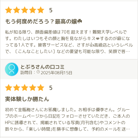
ブログのままです。
ってしまいました（笑）
5
ボーナスを使ってでも遊ぶ価値あります。
金瓶梅では初の２輪車でしたが、他店とは比べものにならない満
足感がありました。病みつきになりそうで怖いです。。。
もう何度めだろう？最高の嬢☘️
にりんプレイはすっごく仲良しな女友達が突然！？
男に生まれた以上、1度は経験しておく価値があります！
エロいスイッチが入った感じです。
私が知る限り、顔面偏差値は70を超えます！難関大学レベルで
ふたりのちゅも濃厚です
優李さん、ありがとうございました。
す。わたしはいつもその顔と胸を見ながらキス💋するのが癖にな
こっちも気の向くままカラダを預ける感じで
ってる1人です。接客サービスなど、さすが👍高級店というレベル
全く問題ないです
で、〔こんなことしたい］などの要望も可能な限り、笑顔で答え
松茸がバグって血流がマシマシテカテカしちゃいます
てくれます。ブログや、Twitterなど個人で写真はありますが、
実際会えば、万人が💯点つけちゃいます。嘘偽りはありません。
とぶろさんの口コミ
優李ちゃんも感度がバツグンで
話もとっても上手で、こちらから議題を投げれば、いろいろ答え
訪問日：
2025年08月15日
めっちゃ感じてれました…
てくれます。ドラクエ、鬼滅、サマータイムレンダなど詳しいの
で、是非知ってる方はお話しして見てください。それでは、これ
5
ふたりと戯れていると遊んでいると…
からもよろしくお願いします。
セクシービデオで観たMが攻めらせるプレイを自ら楽しんでる感
実体験しか勝たん
じです。
初めて金瓶梅さんにお邪魔しました。お相手は優李さん。グルー
ふたりと戯れたので下半身が軽い軽い🎵
プのホームページから日記をフォローさせていただき、ご本人の
HPに誘導されて、掲載されている写真(月刊含む)やコメントの
このお店のキャストはみんな仲良しです
数々から、｢楽しい時間｣を勝手に想像して、予約のメールを送ら
本指さん以外のキャストと遊んでも怒られないですよー
せていただきました。