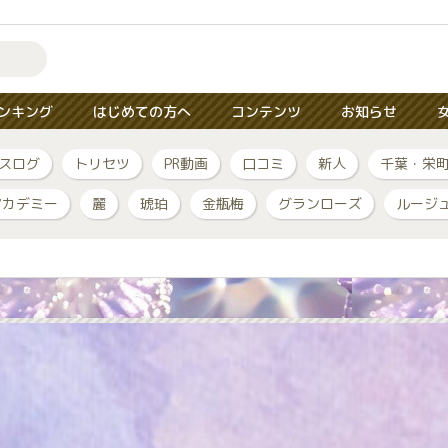
ンキング
はじめての方へ
コンテンツ
お知らせ
スログ
トリセツ
PR動画
口コミ
新人
千葉・栄
アカデミー
麗
琥珀
金瓶梅
グランローズ
ルージ