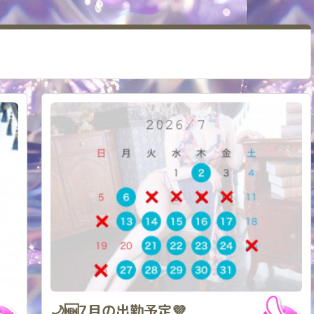
🌙🆕7月の出勤予定💜