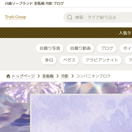
川崎ソープランド 金瓶梅 月影 ブログ
検
索
人気ラ
す
る
自撮り写真
自撮り動画
ブログ
ボイ
李白
ベガス
アラビアンナイト
トップページ
金瓶梅
月影
コンパニオンブログ