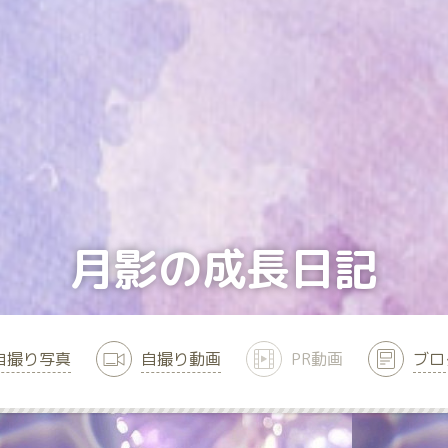
月影の成長日記
自撮り写真
自撮り動画
PR動画
ブロ