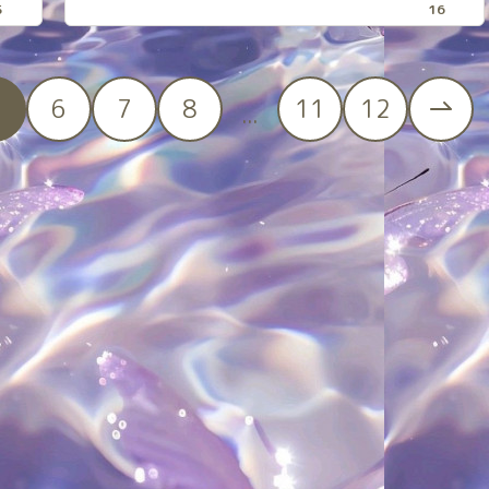
5
16
5
6
7
8
11
12
...