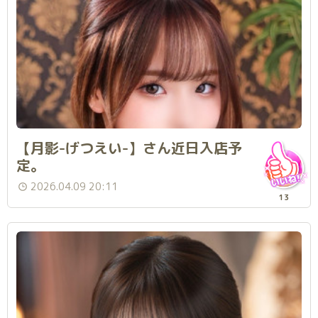
【月影-げつえい-】さん近日入店予
定。
2026.04.09 20:11
13