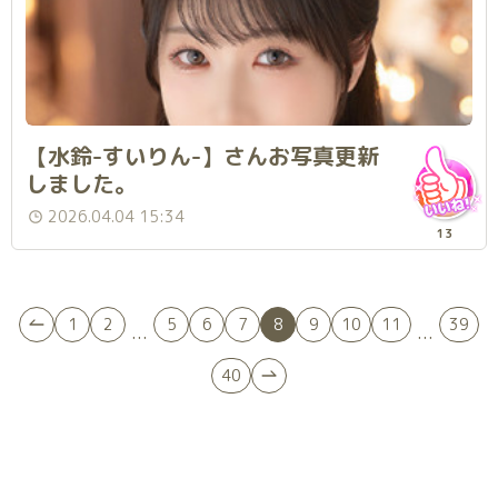
【水鈴-すいりん-】さんお写真更新
しました。
2026.04.04 15:34
13
1
2
5
6
7
8
9
10
11
39
...
...
40