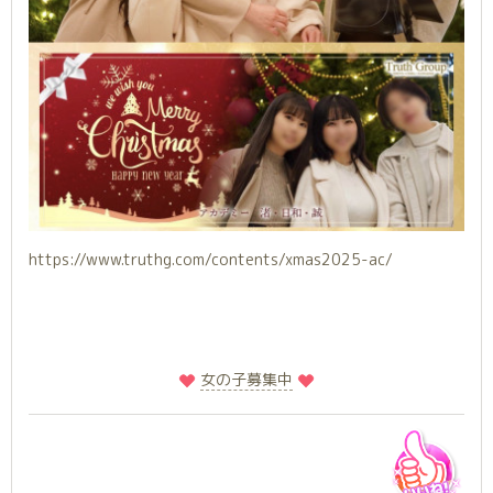
https://www.truthg.com/contents/xmas2025-ac/
️
️女の子募集中