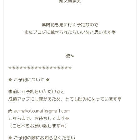
柴又帝釈天
紫陽花も見に行く予定なので
またブログに載せられたらいいなと思います🌟
誠🐾
✳︎✳︎✳︎✳︎✳︎✳︎✳︎✳︎✳︎✳︎✳︎✳︎✳︎✳︎✳︎✳︎✳︎
🍀 ご予約について 🍀
事前にご予約をいただけると
成績アップにも繋がるため、とても励みになっています💐
📩 ac.makoto.mail@gmail.com
こちらまで、お待ちしてます💋
（コピペをお願い致します✉︎）
🍀 ご予約の際にお知らせください