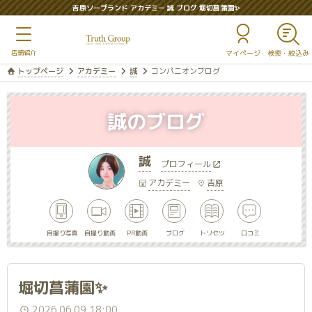
吉原ソープランド アカデミー 誠 ブログ 堀切菖蒲園✨
マイページ
トップページ
アカデミー
誠
コンパニオンブログ
誠のブログ
誠
プロフィール
アカデミー
吉原
自撮り写真
自撮り動画
PR動画
ブログ
トリセツ
口コミ
堀切菖蒲園✨
2026.06.09 18:00