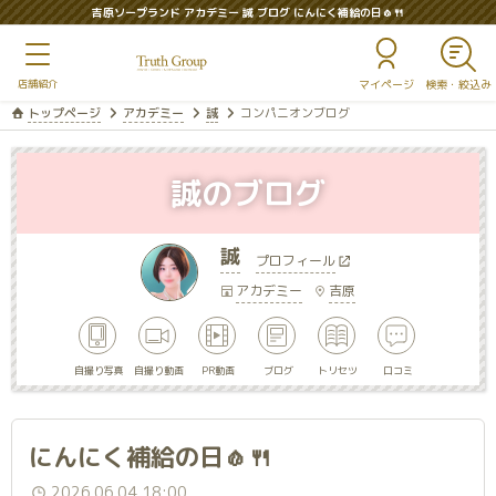
吉原ソープランド アカデミー 誠 ブログ にんにく補給の日🧄🍴
マイページ
トップページ
アカデミー
誠
コンパニオンブログ
誠のブログ
誠
プロフィール
アカデミー
吉原
自撮り写真
自撮り動画
PR動画
ブログ
トリセツ
口コミ
にんにく補給の日🧄🍴
2026.06.04 18:00