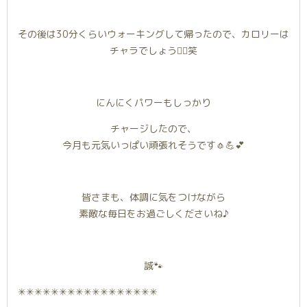
その後は30分くらいウォーキングして帰ったので、カロリーは
チャラでしょう🚶‍♂️笑
にんにくパワーもしっかり
チャージしたので、
今月も元気いっぱい頑張れそうです🧄💪💕
皆さまも、体調に気をつけながら
素敵な毎日をお過ごしくださいね♪
誠🐾
✳︎✳︎✳︎✳︎✳︎✳︎✳︎✳︎✳︎✳︎✳︎✳︎✳︎✳︎✳︎✳︎✳︎