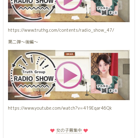
https://www.truthg.com/contents/radio_show_47/
第二弾〜後編〜
https://www.youtube.com/watch?v=419Eqar46Qk
️
️女の子募集中