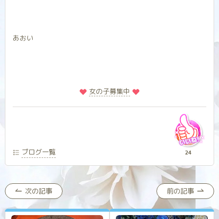
あおい
️
️女の子募集中
ブログ一覧
24
次の記事
前の記事