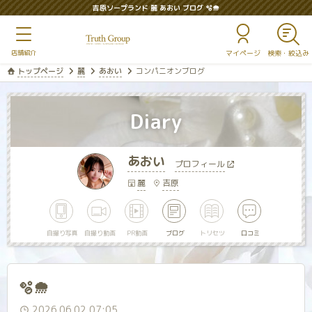
吉原ソープランド 麗 あおい ブログ 🫧🌨
マイページ
トップページ
麗
あおい
コンパニオンブログ
Diary
あおい
プロフィール
麗
吉原
自撮り写真
自撮り動画
PR動画
ブログ
トリセツ
口コミ
🫧🌨
2026.06.02 07:05