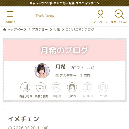
吉原ソープランド アカデミー 月希 ブログ イメチェン
マイページ
トップページ
アカデミー
月希
コンパニオンブログ
月希のブログ
月希
プロフィール
アカデミー
吉原
自撮り写真
自撮り動画
PR動画
ブログ
トリセツ
口コミ
イメチェン
2026.05.28 11:40