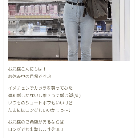
お兄様こんにちは！
お休み中の月希です🌙
イメチェンでカツラを買ってみた
違和感しかないし誰？って感じ😹(笑)
いつものショートボブもいいけど
たまにはロングもいいかもっ〜♩
お兄様のご希望があるならば
ロングでも出勤しますぞ👌🏻✨️