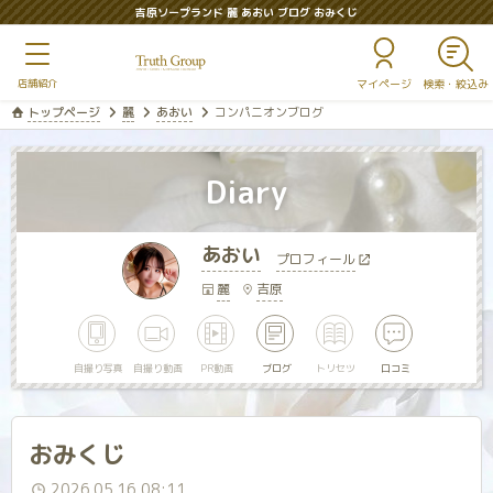
吉原ソープランド 麗 あおい ブログ おみくじ
マイページ
トップページ
麗
あおい
コンパニオンブログ
Diary
あおい
プロフィール
麗
吉原
自撮り写真
自撮り動画
PR動画
ブログ
トリセツ
口コミ
おみくじ
2026.05.16 08:11