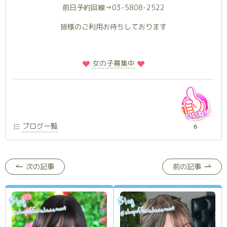
前日予約回線→03-5808-2522
皆様のご利用お待ちしております
️
️女の子募集中
ブログ一覧
6
次の記事
前の記事
Blog
Blog
shopofficialaccount
shopofficialaccount
@
@