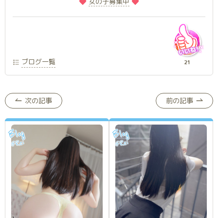
️
️女の子募集中
ブログ一覧
21
次の記事
前の記事
Blog
Blog
Rei
Rei
@
@