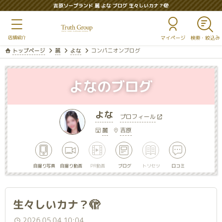
吉原ソープランド 麗 よな ブログ 生々しいカナ？🫣
マイページ
トップページ
麗
よな
コンパニオンブログ
よなのブログ
よな
プロフィール
麗
吉原
自撮り写真
自撮り動画
PR動画
ブログ
トリセツ
口コミ
生々しいカナ？🫣
2026.05.04 10:04