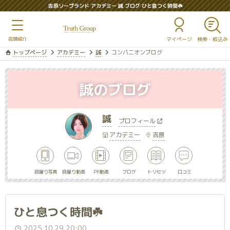
吉原ソープランド アカデミー 誠 ブログ ひと息つく時間☘️
マイページ
トップページ
アカデミー
誠
コンパニオンブログ
誠のブログ
誠
プロフィール
アカデミー
吉原
自撮り写真
自撮り動画
PR動画
ブログ
トリセツ
口コミ
ひと息つく時間☘️
2025.10.29 20:00