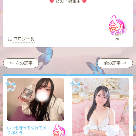
️
️女の子募集中
ブログ一覧
28
次の記事
前の記事
Blog
Blog
Rei
Rei
@
@
いつも守ってくれてあ
りがとう