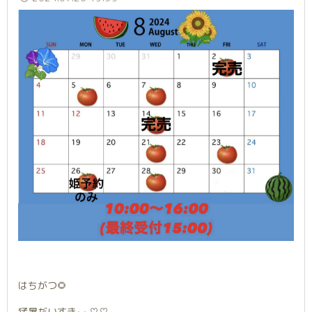
はちがつ🌻
猛暑だいすき~~♡♡