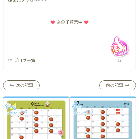
️
️女の子募集中
ブログ一覧
24
次の記事
前の記事
Blog
Blog
GrandRose
GrandRose
@
@