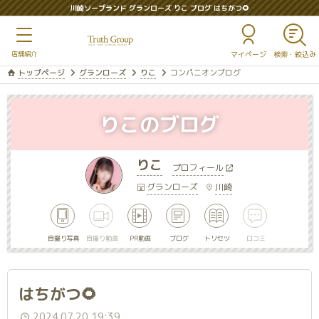
川崎ソープランド グランローズ りこ ブログ はちがつ🌻
マイページ
トップページ
グランローズ
りこ
コンパニオンブログ
りこのブログ
りこ
プロフィール
グランローズ
川崎
自撮り写真
自撮り動画
PR動画
ブログ
トリセツ
口コミ
はちがつ🌻
2024.07.20 19:39