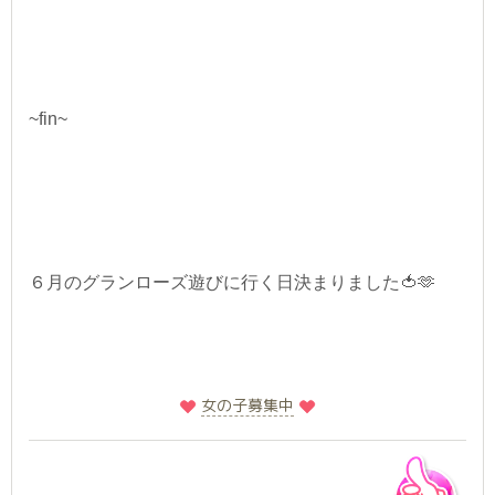
~fin~
６月のグランローズ遊びに行く日決まりました🍅🫶
️
️女の子募集中