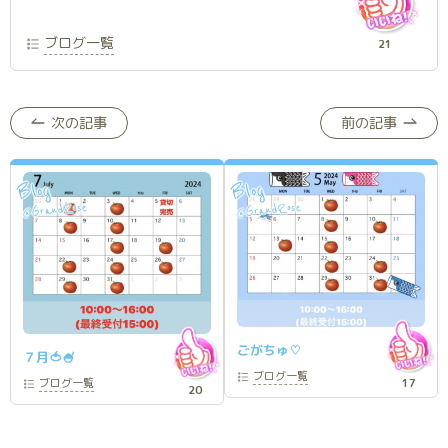
ブログ一覧
21
次の記事
前の記事
Blog
Blog
GrandRose
GrandRose
@
@
ごがちゅ♡
７月🍅🍧
ブログ
一覧
17
ブログ
一覧
20