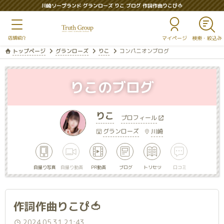
川崎ソープランド グランローズ りこ ブログ 作詞作曲りこぴ🍅
マイページ
トップページ
グランローズ
りこ
コンパニオンブログ
りこのブログ
りこ
プロフィール
グランローズ
川崎
自撮り写真
自撮り動画
PR動画
ブログ
トリセツ
口コミ
作詞作曲りこぴ🍅
2024.05.31 21:43