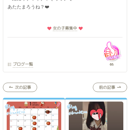
あたたまろうね？❤️
️
️女の子募集中
ブログ一覧
65
次の記事
前の記事
Blog
Blog
GrandRose
GrandRose
@
@