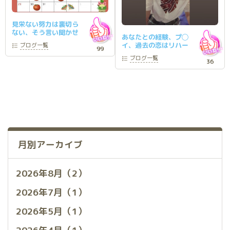
見栄ない努力は裏切ら
ない、そう言い聞かせ
あなたとの経験、プ◯
て去年の自分に宣戦布
イ、過去の恋はリハー
ブログ
一覧
告です。
99
サル。
ブログ
一覧
36
月別アーカイブ
2026年8月（2）
2026年7月（1）
2026年5月（1）