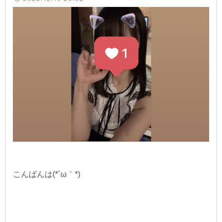
こんばんは(*´ω｀*)