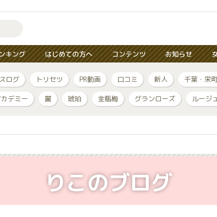
ンキング
はじめての方へ
コンテンツ
お知らせ
スログ
トリセツ
PR動画
口コミ
新人
千葉・栄
アカデミー
麗
琥珀
金瓶梅
グランローズ
ルージ
りこのブログ