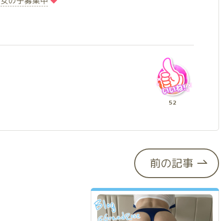
️
️女の子募集中
52
前の記事
Blog
GrandRose
@