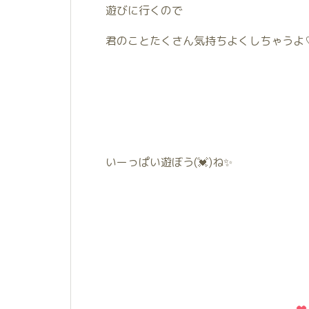
遊びに行くので
君のことたくさん気持ちよくしちゃうよ
いーっぱい遊ぼう(💓)ね✨