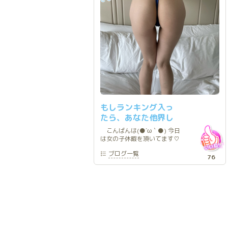
もしランキング入っ
たら、あなた他界し
ちゃうかな？
こんばんは(●´ω｀●) 今日
は女の子休暇を頂いてます♡
今週もグランローズで遊
ブログ
一覧
べて とっても楽しかったな
76
(*´꒳`*) 満枠完売 ありが
とうございます
(&gt;_&lt;)♡ 来週も
月、水、金いるのですが 月
曜日もすでに満枠完売です♡
水曜日は半分 金曜日は半
分以上 すでに埋まっている
ので GW前にムラムラを発散