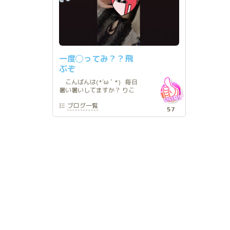
一度◯ってみ？？飛
ぶぞ
こんばんは(*´ω｀*) 毎日
暑い暑いしてますか？ りこ
ぴは毎日汗びっちょびちょだ
ブログ
一覧
よ🥺 一緒にお風呂入って
57
汗流そうね？？🥺💓 昨日
も本指名様、はじめまして様
完売ありがとうございまし
た❣️ 可愛い可愛い たくさん
言ってくれて 嬉しかったな
あ♡♡ たくさん甘えてもい
いかな？？🥰 明日も
10:00〜16:00いるよん♡ 受
付が始まってるので 空いて
る時間は 直接グランローズ
に聞いてね❣️ そしてそして
✨ 20日(水)〜８月末まで
いつも16:00(15:20最終受
付)までなのですが
17:00(16:20最終受付)まで