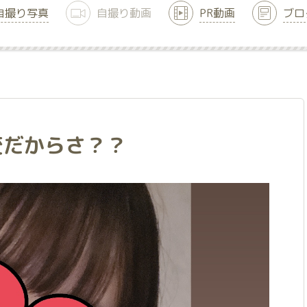
自撮り写真
自撮り動画
PR動画
ブロ
変だからさ？？