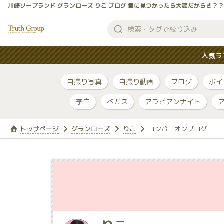
川崎ソープランド グランローズ りこ ブログ 君に見つかったら大変だからさ？？
検
索
人気ラ
す
る
自撮り写真
自撮り動画
ブログ
ボイ
李白
ベガス
アラビアンナイト
トップページ
グランローズ
りこ
コンパニオンブログ