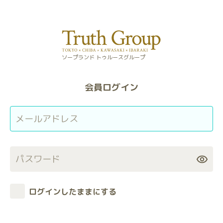
ソープランド トゥルースグループ
会員ログイン
表
示・
非
表
ログインしたままにする
示
を
切
り