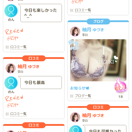
Ripo
@
今日も楽しかった
口コミ
一覧
^_^
のん
ブログ
Review
柚月
ゆづき
李白
Ripo
@
Blog
口コミ
一覧
Ripo
@
口コミ
柚月
ゆづき
李白
今日も最高
お知らせ🕊
のん
Review
ブログ
一覧
18
Ripo
@
口コミ
口コミ
一覧
柚月
ゆづき
李白
口コミ
今日も可愛かった