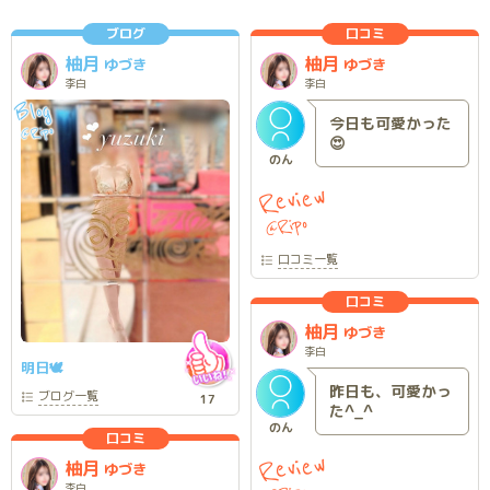
ブログ
口コミ
柚月
柚月
ゆづき
ゆづき
李白
李白
Blog
今日も可愛かった
Ripo
@
😍
のん
Review
Ripo
@
口コミ
一覧
口コミ
柚月
ゆづき
李白
明日🕊️
昨日も、可愛かっ
ブログ
一覧
17
た^_^
のん
口コミ
Review
柚月
ゆづき
李白