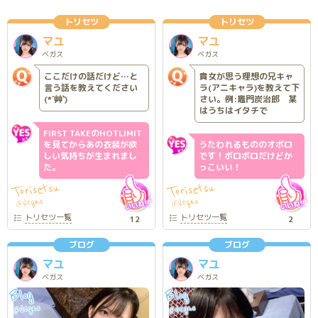
トリセツ
トリセツ
マユ
マユ
ベガス
ベガス
ここだけの話だけど…と
貴女が思う理想の兄キャ
言う話を教えてください
ラ(アニキャラ)を教えて下
(*´艸`)
さい。例:竈門炭治郎 某
はうちはイタチで
FIRST TAKEのHOTLIMIT
を見てからあの衣装が欲
うたわれるもののオボロ
しい気持ちが生まれまし
です！ボロボロだけどか
た。
っこいい！
Torisetsu
Torisetsu
Vegas
Vegas
@
@
トリセツ
一覧
トリセツ
一覧
12
2
ブログ
ブログ
マユ
マユ
ベガス
ベガス
Blog
Blog
Vegas
Vegas
@
@