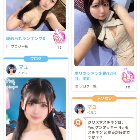
褒められランキング❣️
ブログ
一覧
12
ブログ
マユ
ポリネシアン出勤12日
ベガス
目、出勤
Blog
ブログ
一覧
Vegas
10
@
トリセツ
マユ
ベガス
クリスマスチキンは、
Yes ケンタッキー No モ
スチキン どちらが好きで
すか？？