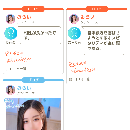
口コミ
口コミ
みらい
みらい
グランローズ
グランローズ
相性が良かったで
基本殿方を喜ばせ
す。
ようとするホスピ
DenO
たーくん
タリティが高い嬢
である。
Review
GrandRose
@
Review
GrandRose
口コミ
一覧
@
口コミ
一覧
ブログ
みらい
グランローズ
Blog
GrandRose
@