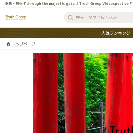
李白・桃香『through the majestic gate.』Truth Group Videospec
検
索
人気ランキング
す
る
トップページ