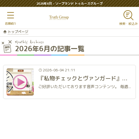
2026年6月 – ソープランド トゥルースグループ
トップページ
Monthly Archives
2026年6月の記事一覧
2026-06-04 21:11
『私物チェックとヴァンガード』アカデミーラジオ（仮）#51
ご好評いただいております音声コンテンツ。 毎週日曜日24時に更新します。 タイトルは仮称であり、後日正式なものに変更します。 深夜のおともに、通勤のあいだに、ぜひお聴きください。 番組はこちらから https://www.youtube.com/watch?v=aUfaZhOzk4g 今回登場するコンパニオン アカデミー 日和（ひより） T155 B94(J)W56H89 アカデミー 渚 T156 B83(D)W55H85 アカデミー 雫 T165 B84(E)W55H87 今回の内容 アカデミー人気コンパニオン『日和』さんが登場。 接客用の私物を抜き打ちチェック。 マイブームの『カードファイト!!ヴァンガード』や、 近隣のおすすめ飲食店のお話など。 ぜひお聴きください！ フォトギャラリー 渚さんが撮影した写真のごく一部をご紹介します。 ※プライベートで発表しないものから選んで提供していただいたため、番組内で感想を言っている写真とは異なります。 おたより募集 番組ではおたよりを募集しています。 当サイト会員様を対象にしています。 以下に送信方法をご説明します。 ①当サイトの「WEB中の人」ページを開く。 ②「メッセージを送る」ボタンをクリック（会員の方のみこの先に進むことができます） ③おたより本文を入力して送信ボタンを押す。 最新配信回 編集後記 トゥルースグループWEB中の人@truthg_director Read More ご覧いただきありがとうございます。 今回のキーワードは『多趣味』。 アンテナを広く構えることで人生を謳歌する姿を見た気がいたしました。 なかなか難しいことですが、そうありたいものです。 また次回もお楽しみに！