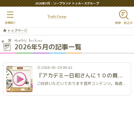
2026年5月 – ソープランド トゥルースグループ
トップページ
Monthly Archives
2026年5月の記事一覧
2026-05-29 08:42
『アカデミー日和さんに１０の質問』アカデミーラジオ（仮）#50
ご好評いただいております音声コンテンツ。毎週日曜日24時に更新します。タイトルは仮称であり、後日正式なものに変更します。深夜のおともに、通勤のあいだに、ぜひお聴きください。 番組はこちらから https://www.youtube.com/watch?v=U4HiHh8UizU 今回登場するコンパニオン アカデミー 日和（ひより）T155 B94(J)W56H89 アカデミー 渚T156 B83(D)W55H85 アカデミー 雫T165 B84(E)W55H87 今回の内容 今回はアカデミー人気コンパニオン『日和』さんが登場。番組恒例10の質問をしてみました。モンチッチ好き、シーシャ好きという一面も語ってくれています。ぜひお聴きください！ フォトギャラリー 渚さんが撮影した写真のごく一部をご紹介します。※プライベートで発表しないものから選んで提供していただいたため、番組内で感想を言っている写真とは異なります。 おたより募集 番組ではおたよりを募集しています。当サイト会員様を対象にしています。以下に送信方法をご説明します。①当サイトの「WEB中の人」ページを開く。②「メッセージを送る」ボタンをクリック（会員の方のみこの先に進むことができます）③おたより本文を入力して送信ボタンを押す。 最新配信回 編集後記 トゥルースグループWEB中の人@truthg_director Read More ご覧いただきありがとうございます。 回を重ねて５０回。思えば遠くへ来たもんだ。 今後も不定期更新に転落しつつ続けていこうと思っています。 引き続きよろしくお願い申し上げます。