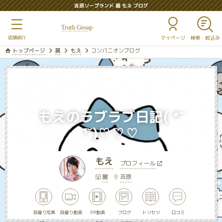
吉原ソープランド 麗 もえ ブログ
マイページ
トップページ
麗
もえ
コンパニオンブログ
もえのラブラブ日記( *˘
³˘)♡♡♡
もえ
プロフィール
麗
吉原
自撮り写真
自撮り動画
PR動画
ブログ
トリセツ
口コミ