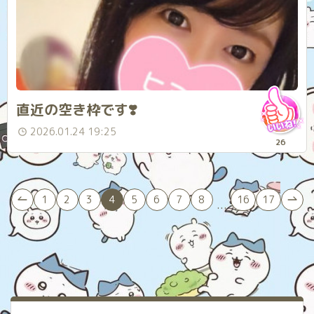
直近の空き枠です❣️
2026.01.24 19:25
26
1
2
3
4
5
6
7
8
16
17
...