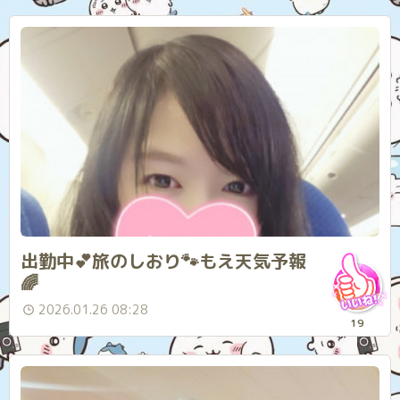
出勤中︎💕︎︎旅のしおり🐾もえ天気予報
🌈
2026.01.26 08:28
19