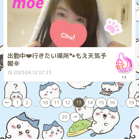
出勤中❤️行きたい場所🐾もえ天気予
報🌞
2025.04.12 07:25
13
1
2
10
11
12
13
14
15
16
19
...
...
20