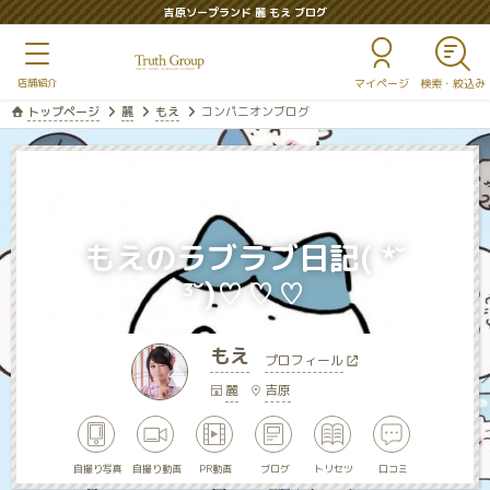
吉原ソープランド 麗 もえ ブログ
マイページ
トップページ
麗
もえ
コンパニオンブログ
もえのラブラブ日記( *˘
³˘)♡♡♡
もえ
プロフィール
麗
吉原
自撮り写真
自撮り動画
PR動画
ブログ
トリセツ
口コミ