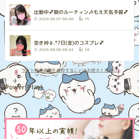
出勤中‪💕︎︎朝のルーティン🎶もえ天気予報‪💕︎︎
2026.08.07 08:00
15
空き枠🌷.*7日(金)のコスプレ‪💕︎︎
2026.08.06 08:02
18
サイト内の画像を保存することはお控えください
Power Play!