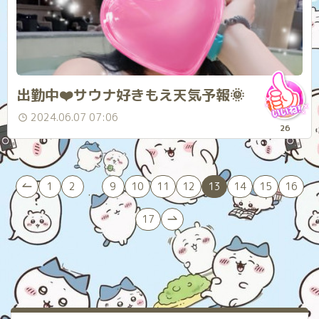
出勤中❤️サウナ好きもえ天気予報🌞
2024.06.07 07:06
26
1
2
9
10
11
12
13
14
15
16
...
17