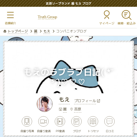
吉原ソープランド 麗 もえ ブログ
マイページ
トップページ
麗
もえ
コンパニオンブログ
もえのラブラブ日記( *˘
³˘)♡♡♡
もえ
プロフィール
麗
吉原
自撮り写真
自撮り動画
PR動画
ブログ
トリセツ
口コミ