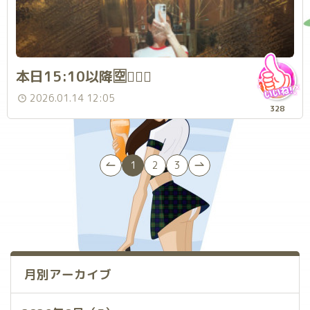
本日15:10以降🈳💁🏻‍♀️
2026.01.14 12:05
328
1
2
3
月別アーカイブ