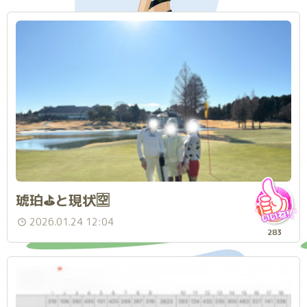
琥珀⛳️と現状🈳
2026.01.24 12:04
283