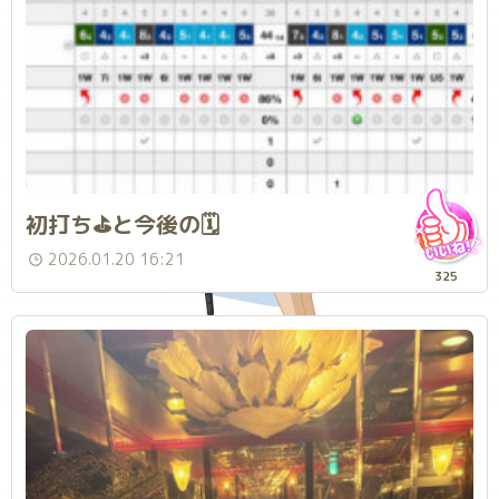
初打ち⛳️と今後の🗓️
2026.01.20 16:21
325