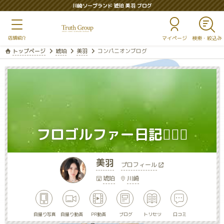
川崎ソープランド 琥珀 美羽 ブログ
マイページ
トップページ
琥珀
美羽
コンパニオンブログ
フロゴルファー日記🏌🏻‍♀️
美羽
プロフィール
琥珀
川崎
自撮り写真
自撮り動画
PR動画
ブログ
トリセツ
口コミ