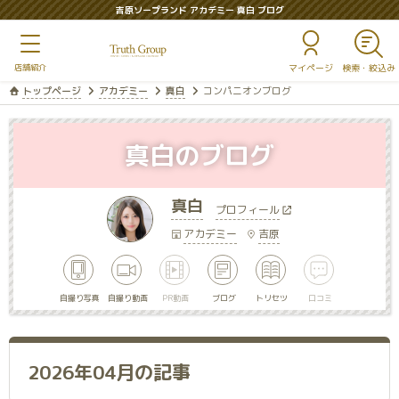
吉原ソープランド アカデミー 真白 ブログ
マイページ
トップページ
アカデミー
真白
コンパニオンブログ
真白のブログ
真白
プロフィール
アカデミー
吉原
自撮り写真
自撮り動画
PR動画
ブログ
トリセツ
口コミ
2026年04月の記事