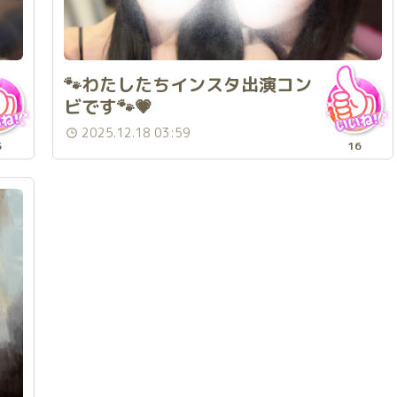
🐾わたしたちインスタ出演コン
ビです🐾💗
2025.12.18 03:59
5
16