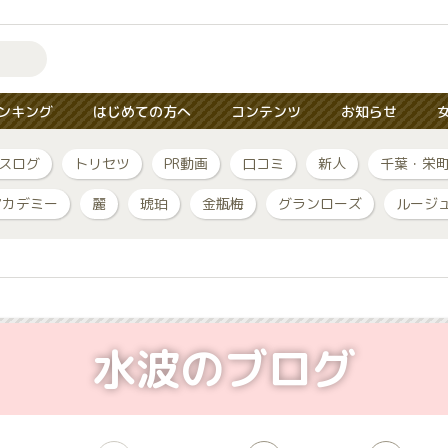
ンキング
はじめての方へ
コンテンツ
お知らせ
スログ
トリセツ
PR動画
口コミ
新人
千葉・栄
アカデミー
麗
琥珀
金瓶梅
グランローズ
ルージ
水波のブログ