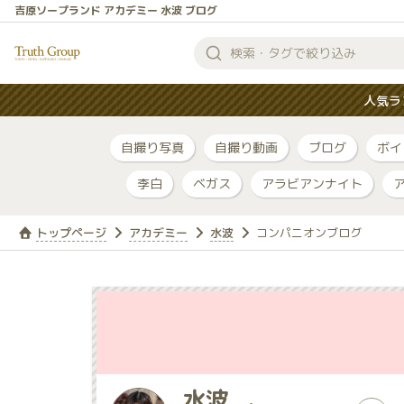
吉原ソープランド アカデミー 水波 ブログ
検
索
人気ラ
す
る
自撮り写真
自撮り動画
ブログ
ボイ
李白
ベガス
アラビアンナイト
トップページ
アカデミー
水波
コンパニオンブログ
水波