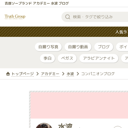
吉原ソープランド アカデミー 水波 ブログ
検
索
人気ラ
す
る
自撮り写真
自撮り動画
ブログ
ボイ
李白
ベガス
アラビアンナイト
トップページ
アカデミー
水波
コンパニオンブログ
水波