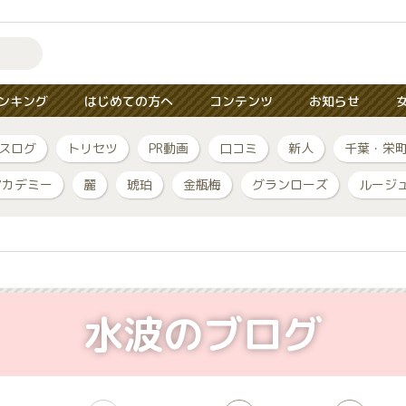
ンキング
はじめての方へ
コンテンツ
お知らせ
スログ
トリセツ
PR動画
口コミ
新人
千葉・栄
アカデミー
麗
琥珀
金瓶梅
グランローズ
ルージ
水波のブログ