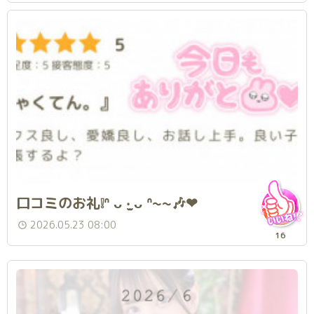
口コミのお礼❕ᐢ ᴗ ‧̫ ᴗ ᐢ~~🎶❤︎
2026.05.23 08:00
16