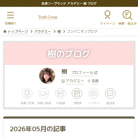
吉原ソープランド アカデミー 樹 ブログ
マイページ
トップページ
アカデミー
樹
コンパニオンブログ
樹のブログ
樹
プロフィール
アカデミー
吉原
自撮り写真
自撮り動画
PR動画
ブログ
トリセツ
口コミ
2026年05月の記事