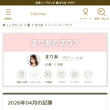
吉原ソープランド 麗 まりあ ブログ
マイページ
トップページ
麗
まりあ
コンパニオンブログ
まりあのブログ
まりあ
プロフィール
麗
吉原
自撮り写真
自撮り動画
PR動画
ブログ
トリセツ
口コミ
2026年04月の記事