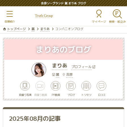
吉原ソープランド 麗 まりあ ブログ
マイページ
トップページ
麗
まりあ
コンパニオンブログ
まりあのブログ
まりあ
プロフィール
麗
吉原
自撮り写真
自撮り動画
PR動画
ブログ
トリセツ
口コミ
2025年08月の記事