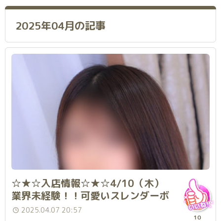
2025年04月の記事
☆★☆入店情報☆★☆4/10（木）
業界未経験！！可愛いスレンダーボ
ディ「桃子」さん入店です♪
2025.04.07 20:57
10