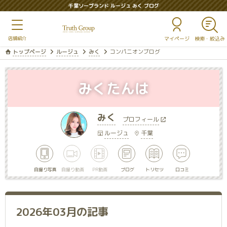
千葉ソープランド ルージュ みく ブログ
マイページ
トップページ
ルージュ
みく
コンパニオンブログ
みくたんは
みく
プロフィール
ルージュ
千葉
自撮り写真
自撮り動画
PR動画
ブログ
トリセツ
口コミ
2026年03月の記事