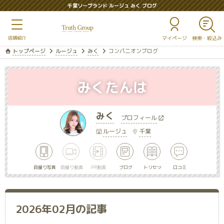
千葉ソープランド ルージュ みく ブログ
マイページ
トップページ
ルージュ
みく
コンパニオンブログ
みくたんは
みく
プロフィール
ルージュ
千葉
自撮り写真
自撮り動画
PR動画
ブログ
トリセツ
口コミ
2026年02月の記事