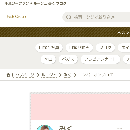
千葉ソープランド ルージュ みく ブログ
検
索
人気ラ
す
る
自撮り写真
自撮り動画
ブログ
ボイ
李白
ベガス
アラビアンナイト
トップページ
ルージュ
みく
コンパニオンブログ
みく