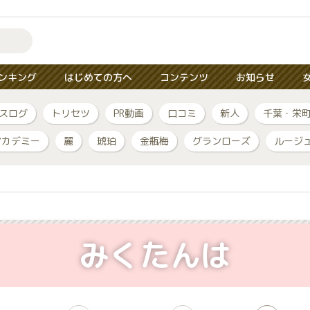
ンキング
はじめての方へ
コンテンツ
お知らせ
スログ
トリセツ
PR動画
口コミ
新人
千葉・栄
アカデミー
麗
琥珀
金瓶梅
グランローズ
ルージ
みくたんは